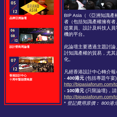
BIP Asia（《亞洲
品牌亞洲論壇
者（包括知識產權擁有者
從業員、設計及科技人員
機的平台。
此論壇主要透過主題討論
設計營商周論壇
討知識產權的貿易，尤其
化。
凡經香港設計中心轉介報
香港設計中心
-
400港元
(包括專題午宴
十周年暨頒獎晚宴
http://bipasiaforum.com/
-
100港元
(只限論壇)，
http://bipasiaforum.com/
*
登記費用原價︰ 800港元