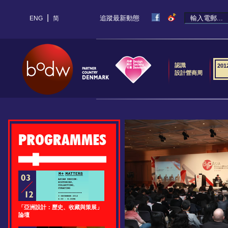
|
追蹤最新動態
ENG
简
認識
20
設計營商周
「亞洲設計：歷史、收藏與策展」
論壇