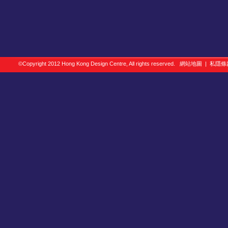
©Copyright 2012 Hong Kong Design Centre, All rights reserved.
網站地圖
|
私隱條