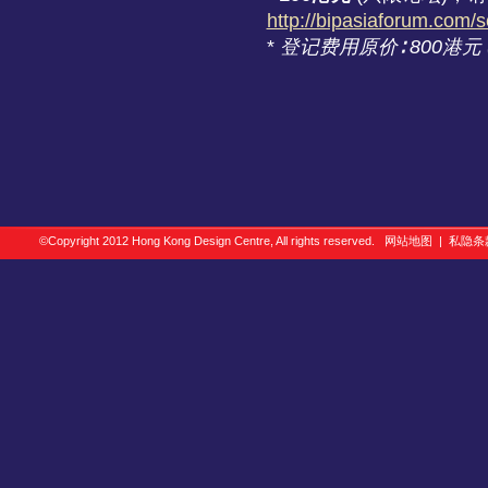
http://bipasiaforum.com/
*
登记费用原价∶ 800港元
©Copyright 2012 Hong Kong Design Centre, All rights reserved.
网站地图
|
私隐条