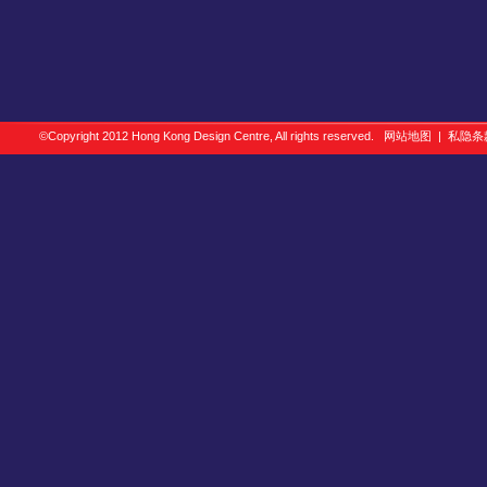
©Copyright 2012 Hong Kong Design Centre, All rights reserved.
网站地图
|
私隐条